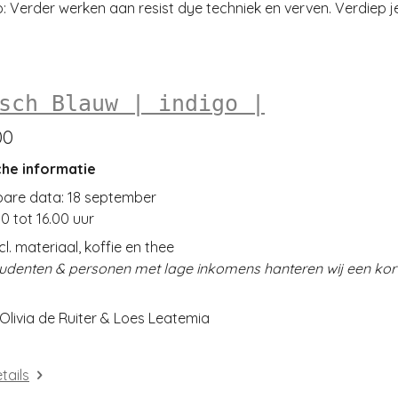
 Verder werken aan resist dye techniek en verven. Verdiep je 
sch Blauw | indigo |
00
che informatie
bare data: 18 september
0 tot 16.00 uur
cl. materiaal, koffie en thee
tudenten & personen met lage inkomens hanteren wij een kor
Olivia de Ruiter & Loes Leatemia
tails