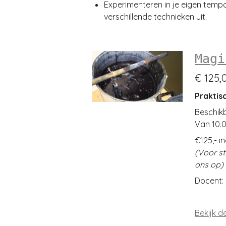
Experimenteren in je eigen tempo:
verschillende technieken uit.
Magi
€ 125,
Praktis
Beschik
Van 10.0
€125,- in
(Voor s
ons op)
Docent: 
Bekijk de