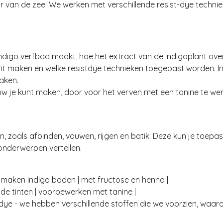
r van de zee. We werken met verschillende resist-dye techn
 indigo verfbad maakt, hoe het extract van de indigoplant ov
nt maken en welke resistdye technieken toegepast worden. I
aken.
lauw je kunt maken, door voor het verven met een tanine te w
, zoals afbinden, vouwen, rijgen en batik. Deze kun je toepa
onderwerpen vertellen.
aar maken indigo baden | met fructose en henna |
de tinten | voorbewerken met tanine |
 dye - we hebben verschillende stoffen die we voorzien, waa