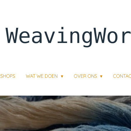
WeavingWo
SHOPS
WAT WE DOEN
OVER ONS
CONTA