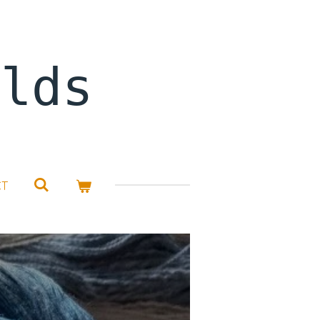
rlds
CT