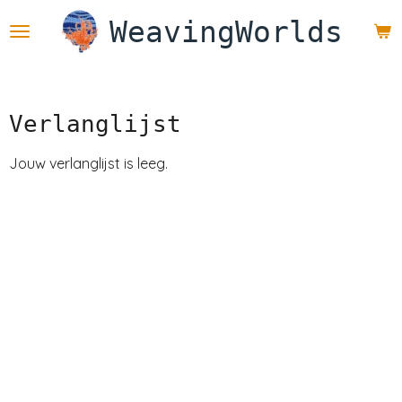
Ga
WeavingWorlds
direct
naar
de
hoofdinhoud
Verlanglijst
Jouw verlanglijst is leeg.