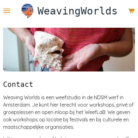
Ga
WeavingWorlds
direct
naar
de
hoofdinhoud
Contact
Weaving Worlds is een weefstudio in de NDSM werf in
Amsterdam. Je kunt hier terecht voor workshops, privé of
groepslessen en open inloop bij het WeefLaB. We geven
ook workshops op locatie bij festivals en bij culturele en
maatschappelijke organisaties.