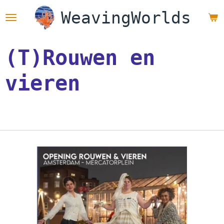
Ga
WeavingWorlds
direct
naar
de
(T)Rouwen en
hoofdinhoud
vieren