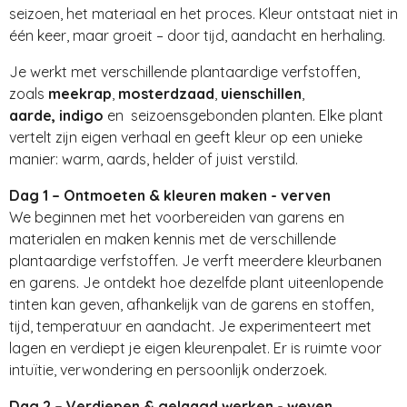
seizoen, het materiaal en het proces. Kleur ontstaat niet in
één keer, maar groeit – door tijd, aandacht en herhaling.
Je werkt met verschillende plantaardige verfstoffen,
zoals
meekrap
,
mosterdzaad
,
uienschillen
,
aarde, indigo
en seizoensgebonden planten. Elke plant
vertelt zijn eigen verhaal en geeft kleur op een unieke
manier: warm, aards, helder of juist verstild.
Dag 1 – Ontmoeten & kleuren maken - verven
We beginnen met het voorbereiden van garens en
materialen en maken kennis met de verschillende
plantaardige verfstoffen. Je verft meerdere kleurbanen
en garens. Je ontdekt hoe dezelfde plant uiteenlopende
tinten kan geven, afhankelijk van de garens en stoffen,
tijd, temperatuur en aandacht.
Je experimenteert met
lagen en verdiept je eigen kleurenpalet. Er is ruimte voor
intuïtie, verwondering en persoonlijk onderzoek.
Dag 2 – Verdiepen & gelaagd werken - weven